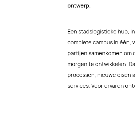
ontwerp.
Een stadslogistieke hub, 
complete campus in één, w
partijen samenkomen om de
morgen te ontwikkelen. D
processen, nieuwe eisen
services. Voor ervaren o
Mulderblauw Architecten,
en Atelier Loos Van Vliet 
uitdaging. “Het is een onge
zegt directeur van Mulder