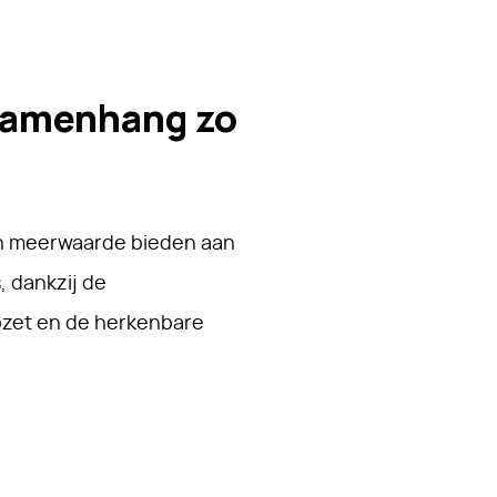
samenhang zo
een meerwaarde bieden aan
 dankzij de
zet en de herkenbare
k passanten en bezoekers
CLIC. Ik hecht waarde aan
e gebouwen die zich als
en. Op CLIC werken