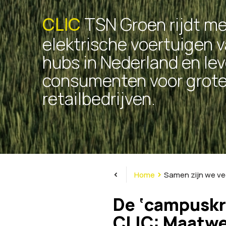
TSN Groen rijdt me
CLIC
elektrische voertuigen v
hubs in Nederland en lev
consumenten voor grote 
retailbedrijven.
<
>
Home
Samen zijn we ve
De ‘campuskr
CLIC: Maatwe