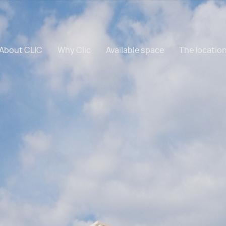
About CLIC
Why Clic
Available space
The locatio