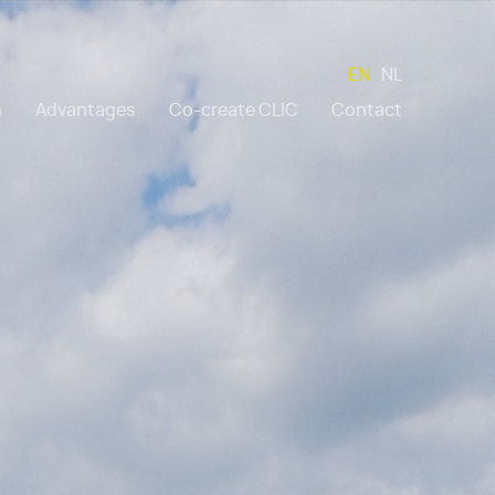
EN
NL
n
Advantages
Co-create CLIC
Contact