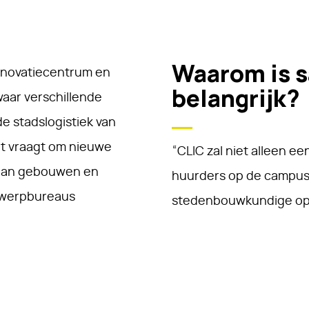
Waarom is 
innovatiecentrum en
belangrijk?
aar verschillende
 stadslogistiek van
at vraagt om nieuwe
“CLIC zal niet alleen 
 aan gebouwen en
huurders op de campus,
ntwerpbureaus
stedenbouwkundige op
 Cepezed Architecten
architectuur zullen oo
is CLIC kortgezegd een
zich prettig voelen bij 
lofelijk leuke opgave”,
rustige, samenhangend
blauw Robert Mulder.
één campus manifester