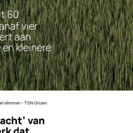
t 60
anaf vier
ert aan
en kleinere
el slimmer - TSN Groen
acht’ van
rk dat