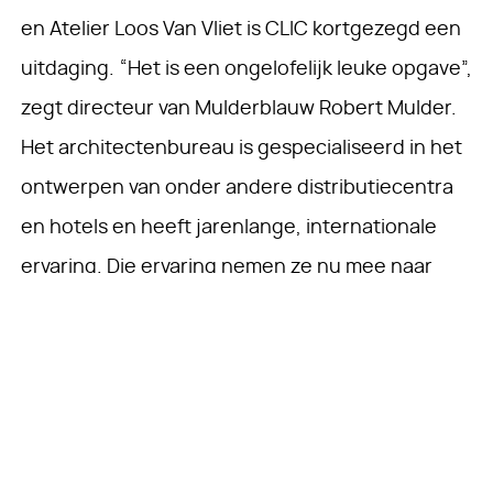
en Atelier Loos Van Vliet is CLIC kortgezegd een
uitdaging. “Het is een ongelofelijk leuke opgave”,
zegt directeur van Mulderblauw Robert Mulder.
Het architectenbureau is gespecialiseerd in het
ontwerpen van onder andere distributiecentra
en hotels en heeft jarenlange, internationale
ervaring. Die ervaring nemen ze nu mee naar
CLIC. “We moeten nadenken over hoe we
waarde kunnen toevoegen met ons ontwerp.
CLIC staat voor samenwerking, waarbij de
‘toevallige’ ontmoeting heel belangrijk is. Dat
gaat lukken met een goed ontwerp en de