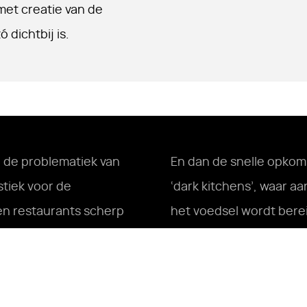
 met creatie van de
 dichtbij is.
ie de problematiek van
En dan de snelle opko
stiek voor de
‘dark kitchens’, waar a
en restaurants scherp
het voedsel wordt bere
 stort alle logistiek in,
onomwonden dat het ni
aciteit nodig is. Deze
foodlogistiek: leveranc
tief veel voertuigen
stad in, maar de centra