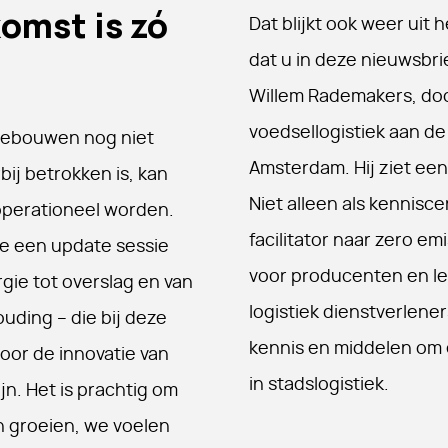
omst is zó
Dat blijkt ook weer uit 
dat u in deze nieuwsbri
Willem Rademakers, do
voedsellogistiek aan d
e gebouwen nog niet
Amsterdam. Hij ziet een 
bij betrokken is, kan
Niet alleen als kennisc
operationeel worden.
facilitator naar zero em
e een update sessie
voor producenten en lev
rgie tot overslag en van
logistiek dienstverlener
uding – die bij deze
kennis en middelen om 
or de innovatie van
in stadslogistiek.
jn. Het is prachtig om
 groeien, we voelen