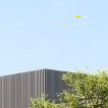
EN
NL
n
Advantages
Co-create CLIC
Contact