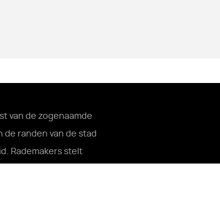
mst van de zogenaamde
an de randen van de stad
id. Rademakers stelt
euwe eisen stelt aan de
iers hoeven niet meer de
al bereide maaltijden