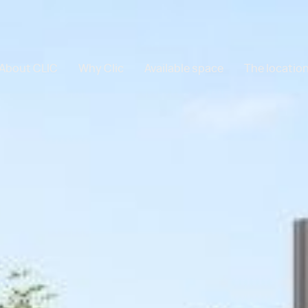
About CLIC
Why Clic
Available space
The locatio