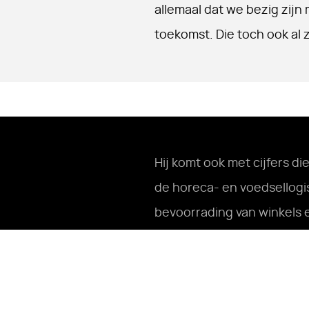
allemaal dat we bezig zijn
toekomst. Die toch ook al zó
Hij komt ook met cijfers d
de horeca- en voedsellogi
bevoorrading van winkels 
duidelijk maakt. Na 13.00 uur
terwijl ’s ochtends alle cap
ochtendpiek vraagt om rela